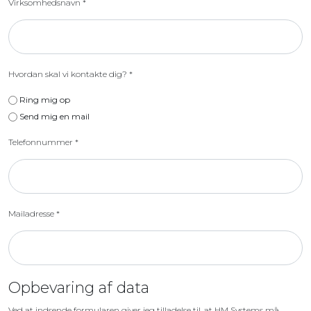
Virksomhedsnavn
*
Hvordan skal vi kontakte dig?
*
Ring mig op
Send mig en mail
Telefonnummer
*
Mailadresse
*
Opbevaring af data
Ved at indsende formularen giver jeg tilladelse til, at HM Systems må