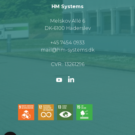
HM Systems
Melskov Allé 6
DK-6100 Haderslev
+45 7454 0933
mail@hm-systems.dk
CVR.: 13261296