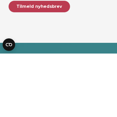
HM Systems
Vi har markedets bredeste og mest
alsidige produktprogram og leverer
standardprodukter
såvel som kundetilpassede
totalløsninger inden for
produktmærkning og etikettering.