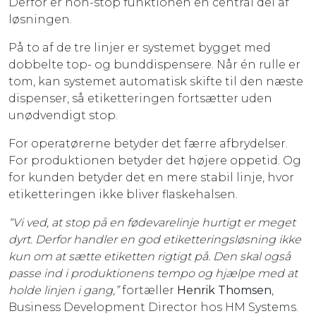
Derfor er non-stop funktionen en central del af
løsningen.
På to af de tre linjer er systemet bygget med
dobbelte top- og bunddispensere. Når én rulle er
tom, kan systemet automatisk skifte til den næste
dispenser, så etiketteringen fortsætter uden
unødvendigt stop.
For operatørerne betyder det færre afbrydelser.
For produktionen betyder det højere oppetid. Og
for kunden betyder det en mere stabil linje, hvor
etiketteringen ikke bliver flaskehalsen.
“Vi ved, at stop på en fødevarelinje hurtigt er meget
dyrt. Derfor handler en god etiketteringsløsning ikke
kun om at sætte etiketten rigtigt på. Den skal også
passe ind i produktionens tempo og hjælpe med at
holde linjen i gang,”
fortæller
Henrik Thomsen
,
Business Development Director hos HM Systems.