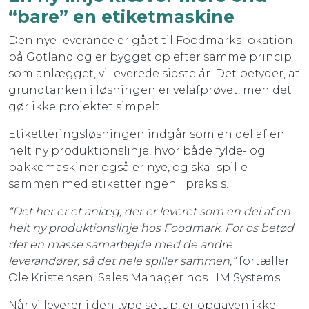
“bare” en etiketmaskine
Den nye leverance er gået til Foodmarks lokation
på Gotland og er bygget op efter samme princip
som anlægget, vi leverede sidste år. Det betyder, at
grundtanken i løsningen er velafprøvet, men det
gør ikke projektet simpelt.
Etiketteringsløsningen indgår som en del af en
helt ny produktionslinje, hvor både fylde- og
pakkemaskiner også er nye, og skal spille
sammen med etiketteringen i praksis.
“Det her er et anlæg, der er leveret som en del af en
helt ny produktionslinje hos Foodmark. For os betød
det en masse samarbejde med de andre
leverandører, så det hele spiller sammen,”
fortæller
Ole Kristensen, Sales Manager hos HM Systems.
Når vi leverer i den type setup, er opgaven ikke